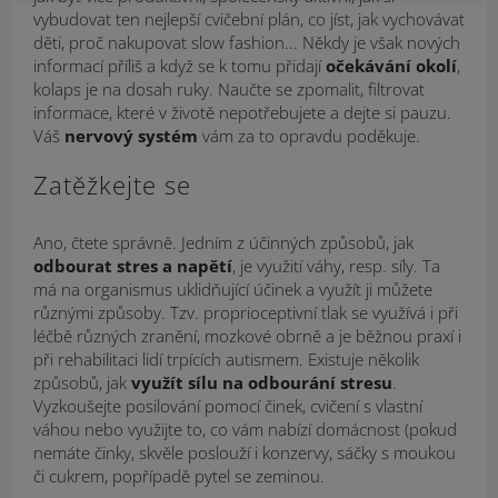
vybudovat ten nejlepší cvičební plán, co jíst, jak vychovávat
děti, proč nakupovat slow fashion... Někdy je však nových
informací příliš a když se k tomu přidají
očekávání okolí
,
kolaps je na dosah ruky. Naučte se zpomalit, filtrovat
informace, které v životě nepotřebujete a dejte si pauzu.
Váš
nervový systém
vám za to opravdu poděkuje.
Zatěžkejte se
Ano, čtete správně. Jedním z účinných způsobů, jak
odbourat stres a napětí
, je využití váhy, resp. síly. Ta
má na organismus uklidňující účinek a využít ji můžete
různými způsoby. Tzv. proprioceptivní tlak se využívá i při
léčbě různých zranění, mozkové obrně a je běžnou praxí i
při rehabilitaci lidí trpících autismem. Existuje několik
způsobů, jak
využít sílu na odbourání stresu
.
Vyzkoušejte posilování pomocí činek, cvičení s vlastní
váhou nebo využijte to, co vám nabízí domácnost (pokud
nemáte činky, skvěle poslouží i konzervy, sáčky s moukou
či cukrem, popřípadě pytel se zeminou.