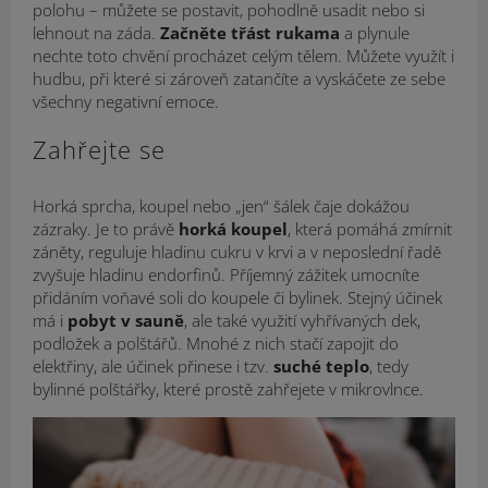
polohu – můžete se postavit, pohodlně usadit nebo si
lehnout na záda.
Začněte třást rukama
a plynule
nechte toto chvění procházet celým tělem. Můžete využít i
hudbu, při které si zároveň zatančíte a vyskáčete ze sebe
všechny negativní emoce.
Zahřejte se
Horká sprcha, koupel nebo „jen“ šálek čaje dokážou
zázraky. Je to právě
horká koupel
, která pomáhá zmírnit
záněty, reguluje hladinu cukru v krvi a v neposlední řadě
zvyšuje hladinu endorfinů. Příjemný zážitek umocníte
přidáním voňavé soli do koupele či bylinek. Stejný účinek
má i
pobyt v sauně
, ale také využití vyhřívaných dek,
podložek a polštářů. Mnohé z nich stačí zapojit do
elektřiny, ale účinek přinese i tzv.
suché teplo
, tedy
bylinné polštářky, které prostě zahřejete v mikrovlnce.