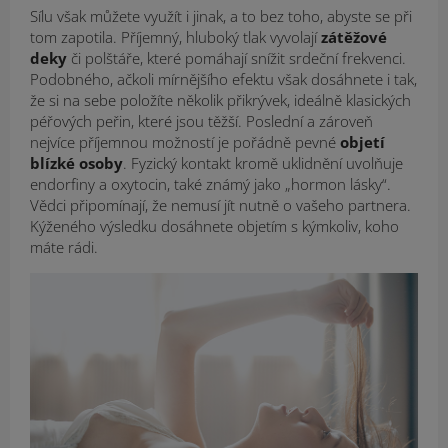
Sílu však můžete využít i jinak, a to bez toho, abyste se při
tom zapotila. Příjemný, hluboký tlak vyvolají
zátěžové
deky
či polštáře, které pomáhají snížit srdeční frekvenci.
Podobného, ačkoli mírnějšího efektu však dosáhnete i tak,
že si na sebe položíte několik přikrývek, ideálně klasických
péřových peřin, které jsou těžší. Poslední a zároveň
nejvíce příjemnou možností je pořádně pevné
objetí
blízké osoby
. Fyzický kontakt kromě uklidnění uvolňuje
endorfiny a oxytocin, také známý jako „hormon lásky“.
Vědci připomínají, že nemusí jít nutně o vašeho partnera.
Kýženého výsledku dosáhnete objetím s kýmkoliv, koho
máte rádi.