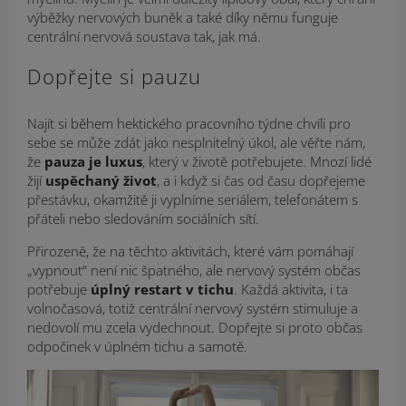
výběžky nervových buněk a také díky němu funguje
centrální nervová soustava tak, jak má.
Dopřejte si pauzu
Najít si během hektického pracovního týdne chvíli pro
sebe se může zdát jako nesplnitelný úkol, ale věřte nám,
že
pauza je luxus
, který v životě potřebujete. Mnozí lidé
žijí
uspěchaný život
, a i když si čas od času dopřejeme
přestávku, okamžitě ji vyplníme seriálem, telefonátem s
přáteli nebo sledováním sociálních sítí.
Přirozeně, že na těchto aktivitách, které vám pomáhají
„vypnout“ není nic špatného, ​​ale nervový systém občas
potřebuje
úplný restart v tichu
. Každá aktivita, i ta
volnočasová, totiž centrální nervový systém stimuluje a
nedovolí mu zcela vydechnout. Dopřejte si proto občas
odpočinek v úplném tichu a samotě.