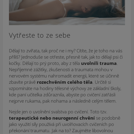
Vytřeste to ze sebe
Dělají to zvířata, tak proč ne i my? Cítíte, že je toho na vás
příliš? Jednoduše se otřeste, přesně tak, jak to dělají psi či
kočky. Dělají to prý proto, aby z těla
uvolnili trauma
.
Nepříjemné zážitky, zkušenosti a traumata mohou v
nervovém systému nahromadit energii, které se účinně
zbavíte právě
rozechvěním celého těla
. Určitě si
vzpomínáte na hodiny tělesné výchovy ze základní školy,
kde paní učitelka zdůraznila, abyste po cvičení zatřásli
nejprve rukama, pak nohama a následně celým tělem.
Nejde jen o uvolnění svalstva po cvičení. Toto tzv.
terapeutické nebo neurogenní chvění
se podobně
jako využití síly používá při uvolňovacích cvičeních po
překonání traumatu. Jak na to? Zaujměte libovolnou