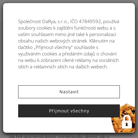
Togg
Společnost DaRya, s.r.o., IČO 47849592, používá
soubory cookies k zajištění funkčnosti webu a s
Nervy k prasknutí? 6
vaším souhlasem mimo jiné také k personalizaci
obsahu našich webových stránek. Kliknutím na
triků, které vám
tlačítko „Přijmout všechny“ souhlasíte s
využíváním cookies a předáním údajů o chování
pomohou uvolnit se
na webu k zobrazení cílené reklamy na sociálních
sítích a reklamních sítích na dalších webech.
KATEGORIE:
LIFESTYLE
,
13. SEP
'21
Nastavit
Nezáleží na tom, zda ve světě zuří pandemie, život vám
občas dá zabrat i bez všudypřítomného koronaviru. Tlaky
zaměstnavatele, rodiny, přátel, dětí nebo jiné události
Přijmout všechny
dokážou připravit o nervy i tu nejsilnější osobnost. Jak
nepodlehnout tlaku a co dělat, když už dál prostě nemůžete?
I na vás zřejmě vyskakují ze všech stran tipy a triky na to,
jak být více produktivní, společensky aktivní, jak si