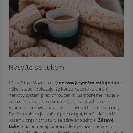
Nasyťte se tukem
Přesně tak. Mozek a celý
nervový systém miluje tuk
a
několik studií dokazuje, že konzumace tuku chrání
nervový systém před zhroucením. Samozřejmě, řeč je o
zdravém tuku, a ne o smažených, mastných jídlech.
Vsaďte na zdravé potraviny jako avokádo, ořechy a ryby.
Skvělou volbou je i vaření pomocí ghí, které také dodá
vašemu organismu tuky ze zdravého zdroje.
Zdravé
tuky
totiž pomáhají zabránit demyelinizaci, tedy erozi
myelinu. Myelin je velmi důležitý lipidový obal, který chrání