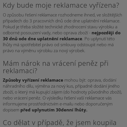
Kdy bude moje reklamace vyřízena?
O způsobu řešení reklamace rozhodneme ihned, ve složitějších
případech do 3 pracovních dnů ode dne uplatnění reklamace.
Pokud je třeba složité technické zhodnocení stavu výrobku a
odborné posouzení vady, nebo oprava zboží -
nejpozději do
30 dnů ode dne uplatnění reklamace
. Po uplynutí této
lhůty má spotřebitel právo od smlouvy odstoupit nebo má
právo na výměnu výrobku za nový výrobek.
Mám nárok na vrácení peněz při
reklamaci?
Způsoby vyřízení reklamace
mohou být: oprava, dodání
náhradního dílu, výměna za nový kus, případně dodání jiného
zboží, o který má kupující zájem (do hodnoty původního zboží),
nebo vrácení peněz. O výsledku řešení vaší reklamace vás
informujeme prostřednictvím e-mailu nebo doporučeným
dopisem
před uplynutím 30denní lhůty.
Co dělat v případě, že jsem koupila