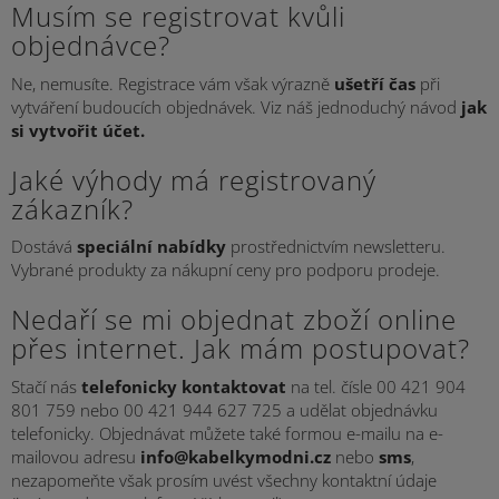
Musím se registrovat kvůli
objednávce?
Ne, nemusíte. Registrace vám však výrazně
ušetří čas
při
vytváření budoucích objednávek. Viz náš jednoduchý návod
jak
si vytvořit účet
.
Jaké výhody má registrovaný
zákazník?
Dostává
speciální nabídky
prostřednictvím newsletteru.
Vybrané produkty za nákupní ceny pro podporu prodeje.
Nedaří se mi objednat zboží online
přes internet. Jak mám postupovat?
Stačí nás
telefonicky kontaktovat
na tel. čísle 00 421 904
801 759 nebo
00 421 944 627 725
a udělat objednávku
telefonicky. Objednávat můžete také formou e-mailu na e-
mailovou adresu
info@kabelkymodni.cz
nebo
sms
,
nezapomeňte však prosím uvést všechny kontaktní údaje