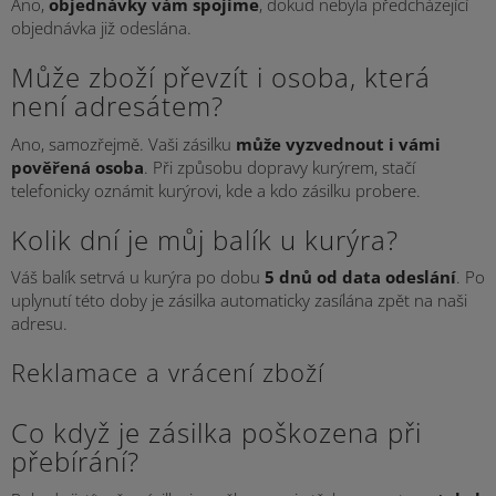
Ano,
objednávky vám spojíme
, dokud nebyla předcházející
objednávka již odeslána.
Může zboží převzít i osoba, která
není adresátem?
Ano, samozřejmě. Vaši zásilku
může vyzvednout i vámi
pověřená osoba
. Při způsobu dopravy kurýrem, stačí
telefonicky oznámit kurýrovi, kde a kdo zásilku probere.
Kolik dní je můj balík u kurýra?
Váš balík setrvá u kurýra po dobu
5 dnů od data odeslání
. Po
uplynutí této doby je zásilka automaticky zasílána zpět na naši
adresu.
Reklamace a vrácení zboží
Co když je zásilka poškozena při
přebírání?