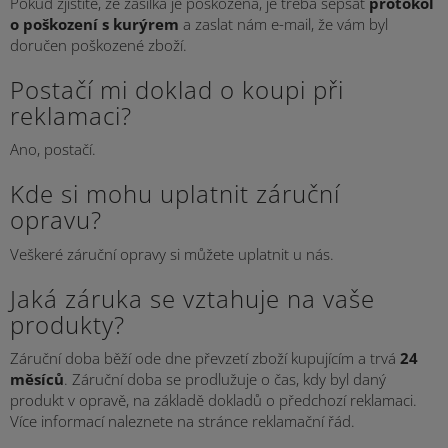
Pokud zjistíte, že zásilka je poškozena, je třeba sepsat
protokol
o poškození s kurýrem
a zaslat nám e-mail, že vám byl
doručen poškozené zboží.
Postačí mi doklad o koupi při
reklamaci?
Ano, postačí.
Kde si mohu uplatnit záruční
opravu?
Veškeré záruční opravy si můžete uplatnit u nás.
Jaká záruka se vztahuje na vaše
produkty?
Záruční doba běží ode dne převzetí zboží kupujícím a trvá
24
měsíců
. Záruční doba se prodlužuje o čas, kdy byl daný
produkt v opravě, na základě dokladů o předchozí reklamaci.
Více informací naleznete na stránce reklamační řád.