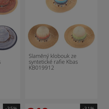
Slaměný klobouk ze
s
syntetické rafie Kbas
KB019912
-35%
-31%