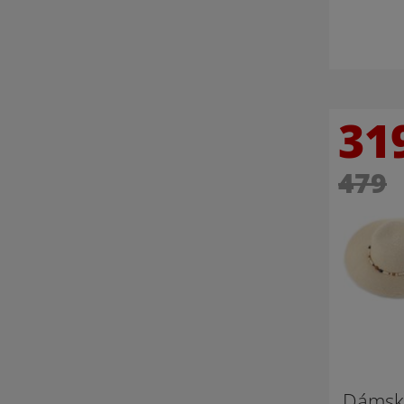
31
479
Dámský