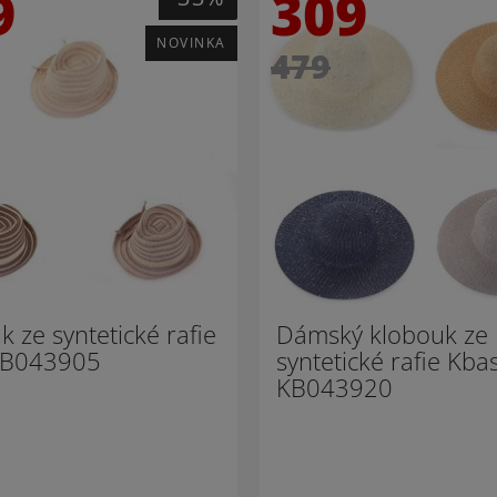
9
309
NOVINKA
479
k ze syntetické rafie
Dámský klobouk ze
KB043905
syntetické rafie Kba
KB043920