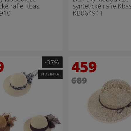
cké rafie Kbas
syntetické rafie Kba
910
KB064911
9
459
-37%
NOVINKA
689