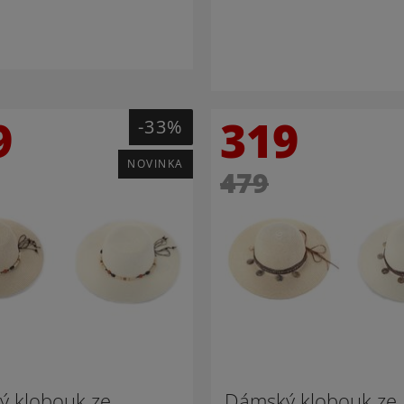
9
319
-33%
NOVINKA
479
 klobouk ze
Dámský klobouk ze