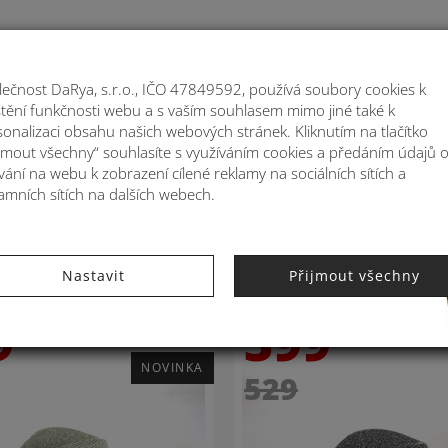
Moje
lečnost DaRya, s.r.o., IČO 47849592, používá soubory cookies k
ištění funkčnosti webu a s vaším souhlasem mimo jiné také k
ATOHY
MÓDNÍ DOPLŇKY
BYTOVÉ DEKORA
sonalizaci obsahu našich webových stránek. Kliknutím na tlačítko
ijmout všechny“ souhlasíte s využíváním cookies a předáním údajů 
ání na webu k zobrazení cílené reklamy na sociálních sítích a
amních sítích na dalších webech.
Nastavit
Přijmout všechny
9
399
-24%
NOVINKA
529