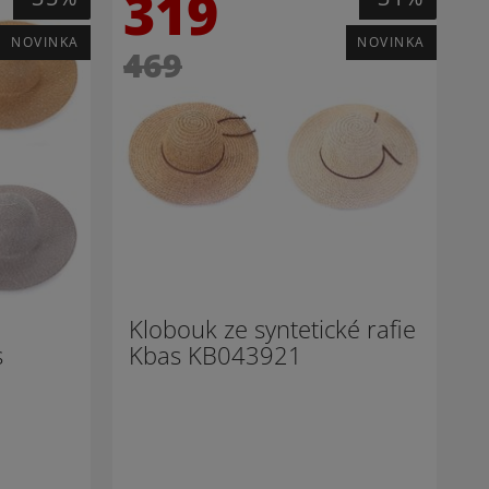
319
NOVINKA
NOVINKA
469
Klobouk ze syntetické rafie
s
Kbas KB043921