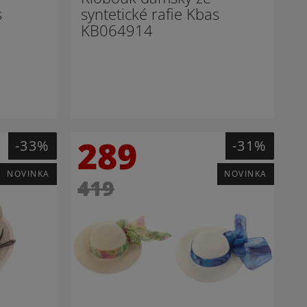
s
syntetické rafie Kbas
KB064914
289
-33%
-31%
NOVINKA
NOVINKA
419