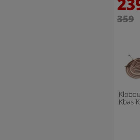
23
359
Klobou
Kbas 