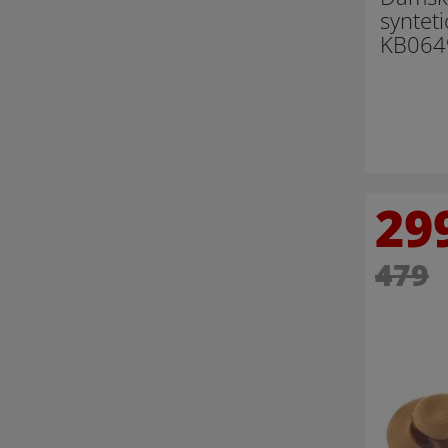
synteti
KB064
29
479