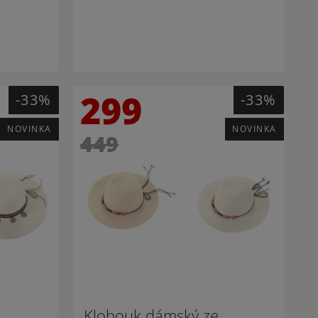
299
-33%
-33%
NOVINKA
NOVINKA
449
Klobouk dámský ze