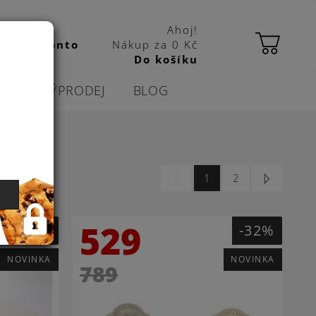
Ahoj!
 kbas konto
Nákup za
0 Kč
Do košíku
CE
VÝPRODEJ
BLOG
o
1
2
529
-24%
-32%
NOVINKA
NOVINKA
789