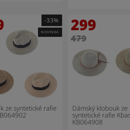
9
299
-33%
NOVINKA
479
k ze syntetické rafie
Dámský klobouk ze
KB064902
syntetické rafie Kba
KB064908