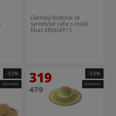
Dámský klobouk ze
s
syntetické rafie s mašlí
Kbas KB064913
319
-32%
-33%
NOVINKA
NOVINKA
479