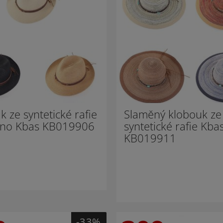
k ze syntetické rafie
Slaměný klobouk ze
ino Kbas KB019906
syntetické rafie Kba
KB019911
-33%