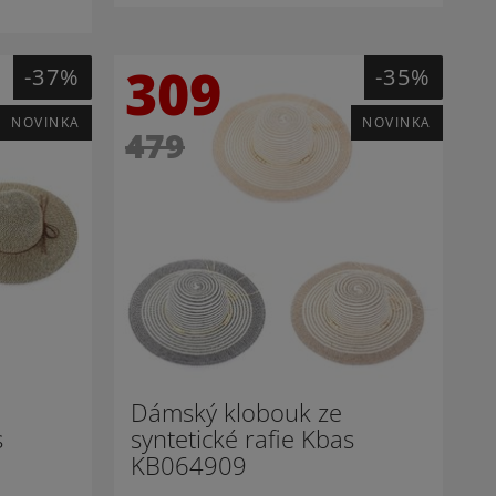
309
-37%
-35%
NOVINKA
NOVINKA
479
Dámský klobouk ze
s
syntetické rafie Kbas
KB064909