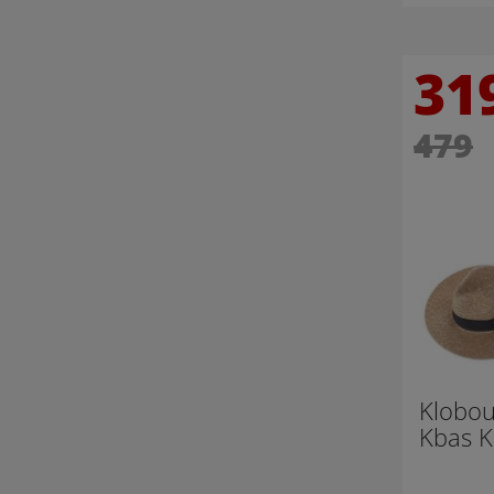
31
479
Klobou
Kbas 