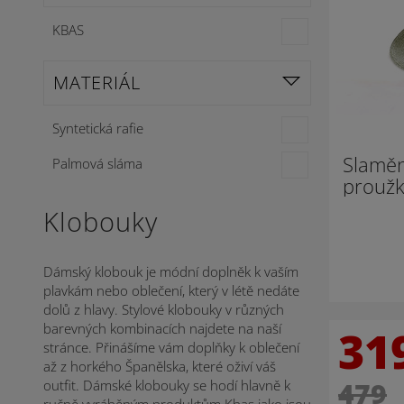
KBAS
MATERIÁL
Syntetická rafie
Slaměn
Palmová sláma
proužk
Klobouky
Dámský klobouk je módní doplněk k vaším
plavkám nebo oblečení, který v létě nedáte
dolů z hlavy. Stylové klobouky v různých
barevných kombinacích najdete na naší
31
stránce. Přinášíme vám doplňky k oblečení
až z horkého Španělska, které oživí váš
479
outfit. Dámské klobouky se hodí hlavně k