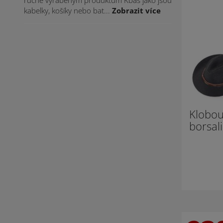
ručně vyráběným produktům Kbas jako jsou
kabelky, košíky nebo bat...
Zobrazit více
Klobou
borsal