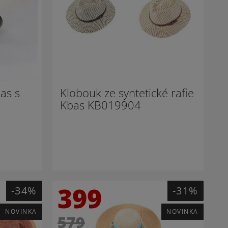
as s
Klobouk ze syntetické rafie
Kbas KB019904
399
-34%
-31%
NOVINKA
NOVINKA
579