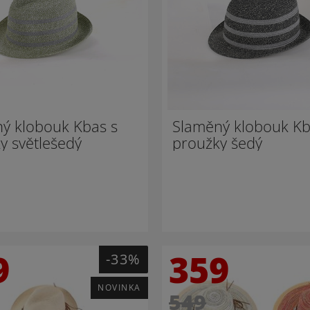
ý klobouk Kbas s
Slaměný klobouk Kb
y světlešedý
proužky šedý
9
359
-33%
NOVINKA
549