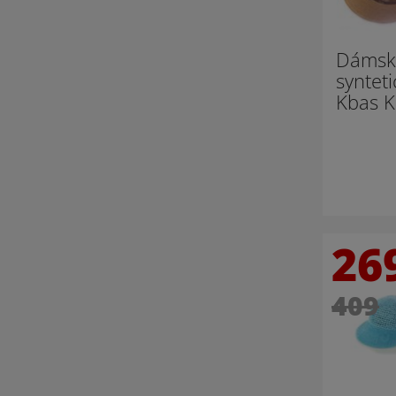
Dámský
synteti
Kbas 
26
409