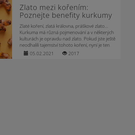
Zlato mezi kořením:
Poznejte benefity kurkumy
Zlaté koření, zlatá královna, práškové zlato...
Kurkuma má různá pojmenování a v některých
kulturách je opravdu nad zlato. Pokud jste ještě
neodhalili tajemství tohoto koření, nyní je ten
nejvyšší čas. Chcete vědět,...
05.02.2021
2017