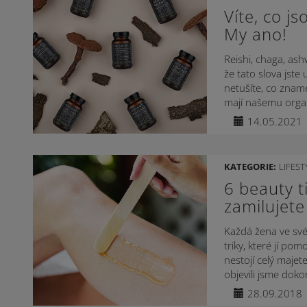
Víte, co j
My ano!
Reishi, chaga, ash
že tato slova jste 
netušíte, co znam
mají našemu organ
rovnováhu. Odkud 
14.05.2021
KATEGORIE:
LIFEST
6 beauty ti
zamilujete
Každá žena ve svém
triky, které jí pom
nestojí celý majet
objevili jsme doko
den nikdy nebude.
28.09.2018