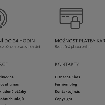
Í DO 24 HODIN
MOŽNOST PLATBY KA
vce během pracovních dní
Bezpečná platba online
ACE
KONTAKTY
růvodce
O značce Kbas
ovat u nás
Fashion blog
 kladené otázky
Kontaktuj nás
sobních údajů
Copyright