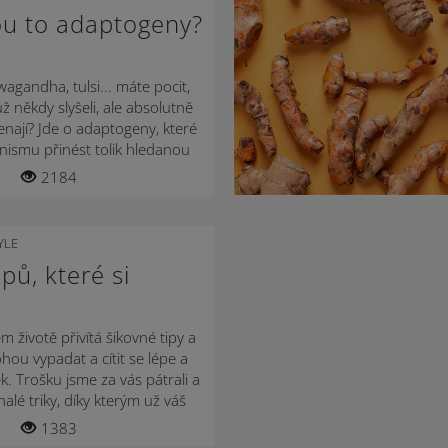
sou to adaptogeny?
wagandha, tulsi... máte pocit,
už někdy slyšeli, ale absolutně
enají? Jde o adaptogeny, které
ismu přinést tolik hledanou
pocházejí,...
2184
YLE
pů, které si
 životě přivítá šikovné tipy a
ohou vypadat a cítit se lépe a
ek. Trošku jsme za vás pátrali a
nalé triky, díky kterým už váš
..
1383