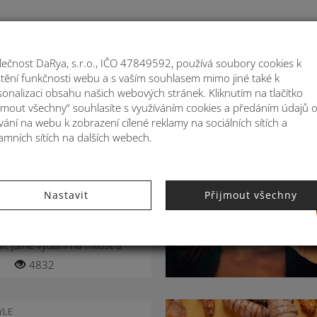
Moje
lečnost DaRya, s.r.o., IČO 47849592, používá soubory cookies k
ištění funkčnosti webu a s vaším souhlasem mimo jiné také k
ATOHY
MÓDNÍ DOPLŇKY
BYTOVÉ DEKORA
sonalizaci obsahu našich webových stránek. Kliknutím na tlačítko
ijmout všechny“ souhlasíte s využíváním cookies a předáním údajů 
ání na webu k zobrazení cílené reklamy na sociálních sítích a
YLE
amních sítích na dalších webech.
y kterým budete v
jako Slunce
Nastavit
Přijmout všechny
teprve blíží, ale vysoké teploty
ěkolika týdny. Horko může dát
ě zabrat a může se podepsat
ví. Jsme vydáni na milost a
,...
4832
YLE