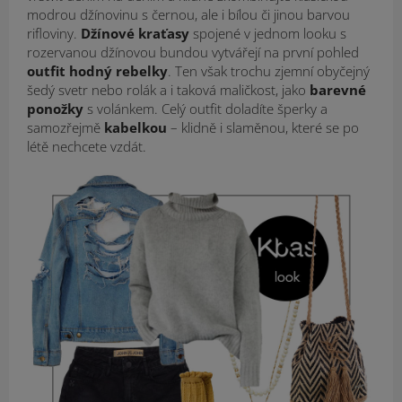
modrou džínovinu s černou, ale i bílou či jinou barvou
rifloviny.
Džínové kraťasy
spojené v jednom looku s
rozervanou džínovou bundou vytvářejí na první pohled
outfit hodný rebelky
. Ten však trochu zjemní obyčejný
šedý svetr nebo rolák a i taková maličkost, jako
barevné
ponožky
s volánkem. Celý outfit doladíte šperky a
samozřejmě
kabelkou
– klidně i slaměnou, které se po
létě nechcete vzdát.