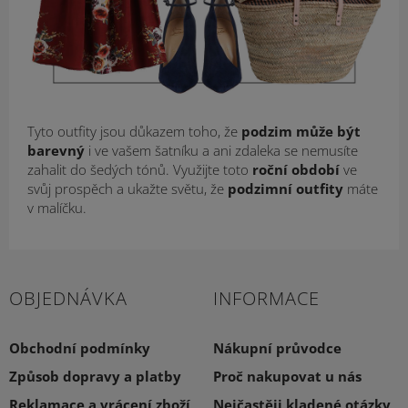
Tyto outfity jsou důkazem toho, že
podzim může být
barevný
i ve vašem šatníku a ani zdaleka se nemusíte
zahalit do šedých tónů. Využijte toto
roční období
ve
svůj prospěch a ukažte světu, že
podzimní outfity
máte
v malíčku.
OBJEDNÁVKA
INFORMACE
Obchodní podmínky
Nákupní průvodce
Způsob dopravy a platby
Proč nakupovat u nás
Reklamace a vrácení zboží
Nejčastěji kladené otázky