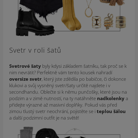
Svetr v roli šatů
Svetrové šaty
byly kdysi základem šatníku, tak proč se k
nim nevrátit? Perfektně vám tento kousek nahradí
oversize svetr
, který jste zdědila po babičce, či dokonce
klukovi a svůj vysněný svetr/šaty určitě najdete i v
secondhandu. Oblečte si k němu punčošky, které jsou na
podzim a v zimě nutností, na ty natáhněte
nadkolenky
a
přidejte výrazné až masivní doplňky. Pokud vás před
zimou tlustý svetr neochrání, pojistěte se i
teplou šálou
a další podzimní outfit je na světě!