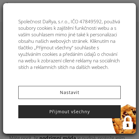
Togg
Společnost DaRya, s.r.o., IČO 47849592, používá
soubory cookies k zajištění funkčnosti webu a s
Svetr v hlavní roli:
vaším souhlasem mimo jiné také k personalizaci
obsahu našich webových stránek. Kliknutím na
dokonalé podzimní
tlačítko „Přijmout všechny“ souhlasíte s
využíváním cookies a předáním údajů o chování
outfity
na webu k zobrazení cílené reklamy na sociálních
sítích a reklamních sítích na dalších webech.
KATEGORIE:
INSPIRACE
,
MÓDA A TRENDY
,
31. AUG
'20
Nastavit
Žádný kousek oblečení nepatří k podzimu více než teplý,
měkoučký svetr, který ochrání před studeným větrem, ale
Přijmout všechny
zároveň vytvoří dokonalý outfit. Pokud i vy patříte mezi
milovnice velkých svetrů, čtěte dál a inspirujte se čtyřmi
outfity, kterými tento podzim zaručeně nic nezkazíte!
Máte pocit, že
podzimní móda
je nudná, protože jejím