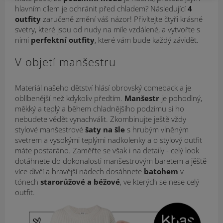
hlavním cílem je ochránit před chladem? Následující
4
outfity
zaručeně změní váš názor! Přivítejte čtyři krásné
svetry, které jsou od nudy na míle vzdálené, a vytvořte s
nimi
perfektní outfity
, které vám bude každý závidět.
V objetí manšestru
Materiál našeho dětství hlásí obrovský comeback a je
oblíbenější než kdykoliv předtím.
Manšestr
je pohodlný,
měkký a teplý a během chladnějšího podzimu si ho
nebudete vědět vynachválit. Zkombinujte ještě vždy
stylové manšestrové
šaty na šle
s hrubým vlněným
svetrem a vysokými teplými nadkolenky a o stylový outfit
máte postaráno. Zaměřte se však i na detaily - celý look
dotáhnete do dokonalosti manšestrovým baretem a jěště
více dívčí a hravější nádech dosáhnete
batohem
v
tónech
starorůžové a béžové
, ve kterých se nese celý
outfit.