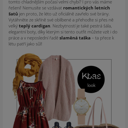
tomto chladnějším počasí velmi chybí? I pro vás máme
řešení! Nemusíte se vzdávat
romantických letních
šatů
jen proto, že léto už oficiálně zavřelo své brány.
Vytáhněte ze skříně své oblíbené a přehoďte si přes ně
velký
teplý cardigan
. Nezbytností je také pestrá šála,
elegantní boty, díky kterým si tento outfit můžete vzít i do
práce a v neposlední řadě
slaměná taška
– ta přece k
létu patří jako sůl!