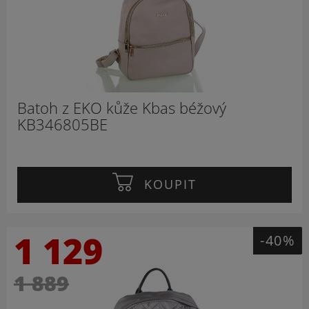
Batoh z EKO kůže Kbas béžový
KB346805BE
KOUPIT
1 129
-40%
1 889