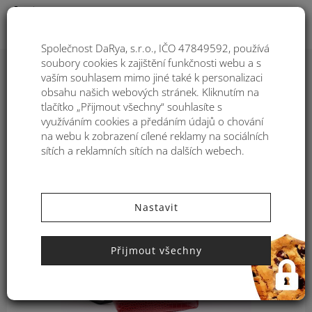
Togg
Společnost DaRya, s.r.o., IČO 47849592, používá
soubory cookies k zajištění funkčnosti webu a s
Pořadí
1
vaším souhlasem mimo jiné také k personalizaci
obsahu našich webových stránek. Kliknutím na
Filtre:
tlačítko „Přijmout všechny“ souhlasíte s
1 299
využíváním cookies a předáním údajů o chování
-40%
na webu k zobrazení cílené reklamy na sociálních
sítích a reklamních sítích na dalších webech.
NOVINKA
2 169
Nastavit
Přijmout všechny