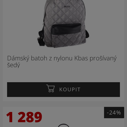
Dámský batoh z nylonu Kbas prošívaný
šedý
KOUPIT
1 289
-24%