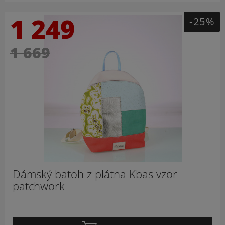
1 249
-25%
1 669
Dámský batoh z plátna Kbas vzor
patchwork