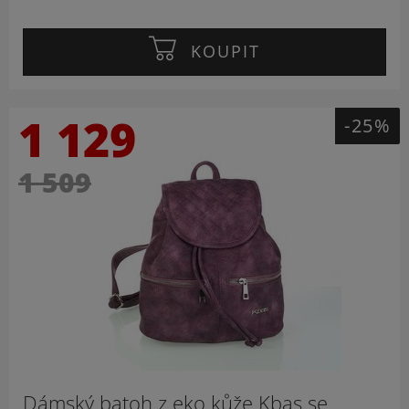
KOUPIT
1 129
-25%
1 509
Dámský batoh z eko kůže Kbas se