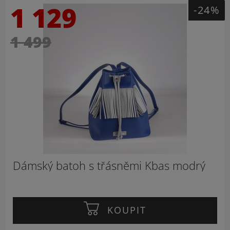
1 129
-24%
1 499
Dámský batoh s třásněmi Kbas modrý
KOUPIT