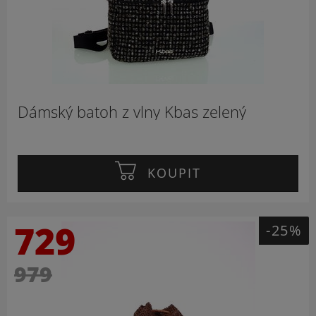
Dámský batoh z vlny Kbas zelený
KOUPIT
729
-25%
979