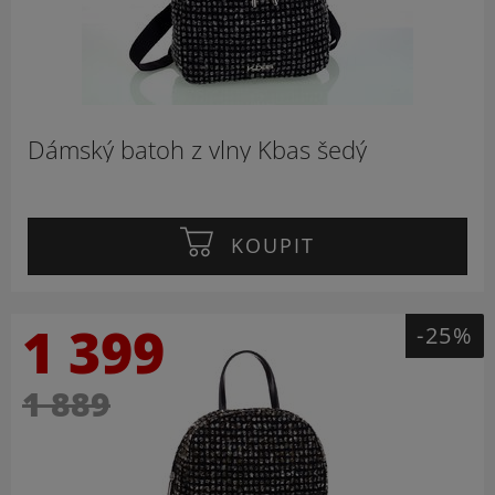
Dámský batoh z vlny Kbas šedý
KOUPIT
1 399
-25%
1 889