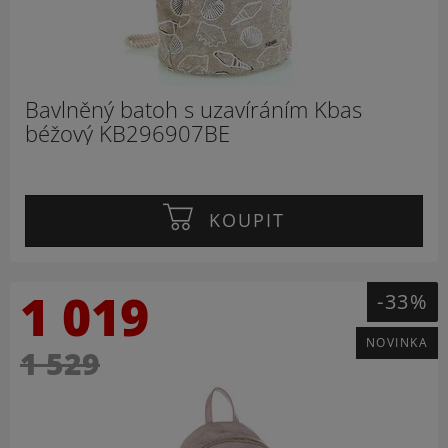
Bavlněný batoh s uzavíráním Kbas
béžový KB296907BE
KOUPIT
1 019
-33%
NOVINKA
1 529