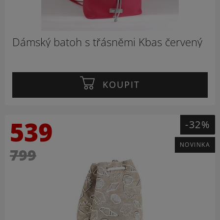
Dámský batoh s třásněmi Kbas červený
KOUPIT
539
-32%
NOVINKA
799