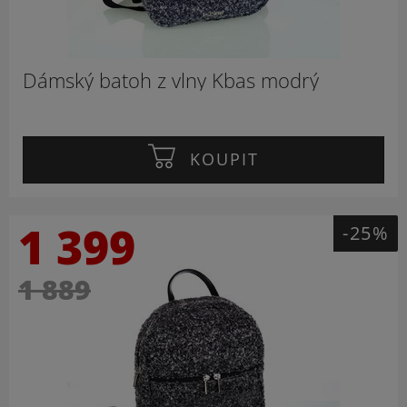
Dámský batoh z vlny Kbas modrý
KOUPIT
1 399
-25%
1 889