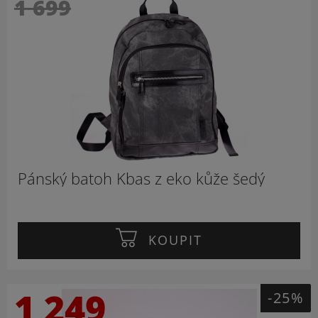
1 699
Pánský batoh Kbas z eko kůže šedý
KOUPIT
1 249
-25%