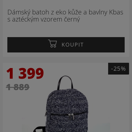
Dámský batoh z eko kůže a bavlny Kbas
s aztéckým vzorem černý
KOUPIT
1 399
-25%
1 889