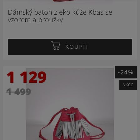
Dámský batoh z eko kůže Kbas se
vzorem a proužky
KOUPIT
1 129
-24%
AKCE
1 499