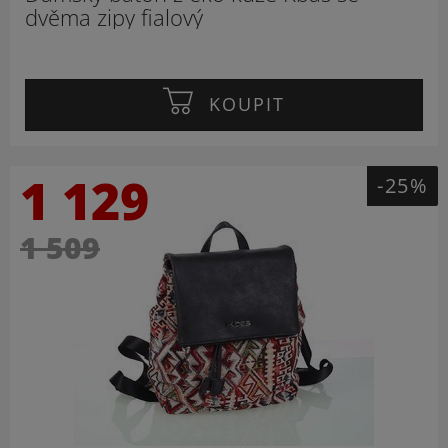
dvěma zipy fialový
KOUPIT
1 129
-25%
1 509