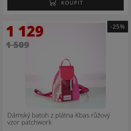
KOUPIT
1 129
-25%
1 509
Dámský batoh z plátna Kbas růžový
vzor patchwork