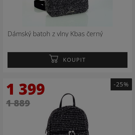
Dámský batoh z vlny Kbas černý
KOUPIT
1 399
-25%
1 889