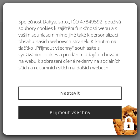
Togg
Společnost DaRya, s.r.o., IČO 47849592, používá
soubory cookies k zajištění funkčnosti webu a s
Pořadí
1
2
3
vaším souhlasem mimo jiné také k personalizaci
obsahu našich webových stránek. Kliknutím na
Filtre:
tlačítko „Přijmout všechny“ souhlasíte s
379
využíváním cookies a předáním údajů o chování
-28%
na webu k zobrazení cílené reklamy na sociálních
sítích a reklamních sítích na dalších webech.
529
Nastavit
Přijmout všechny