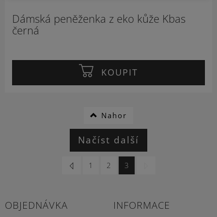
Dámská peněženka z eko kůže Kbas
černá
KOUPIT
Nahor
Načíst další
1
2
3
OBJEDNÁVKA
INFORMACE