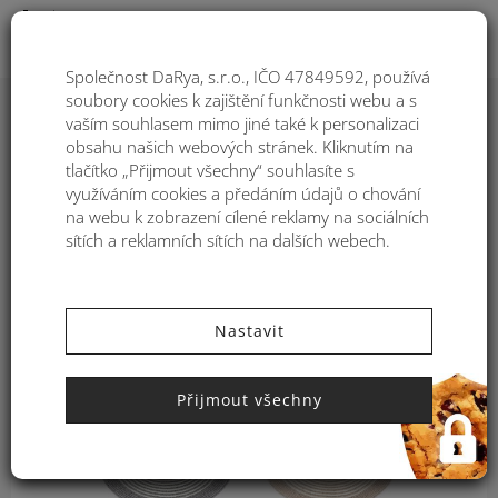
Togg
Společnost DaRya, s.r.o., IČO 47849592, používá
soubory cookies k zajištění funkčnosti webu a s
vaším souhlasem mimo jiné také k personalizaci
Dámský klobouk ze syntetické
obsahu našich webových stránek. Kliknutím na
rafie Kbas KB064909
tlačítko „Přijmout všechny“ souhlasíte s
využíváním cookies a předáním údajů o chování
na webu k zobrazení cílené reklamy na sociálních
sítích a reklamních sítích na dalších webech.
Nastavit
Přijmout všechny