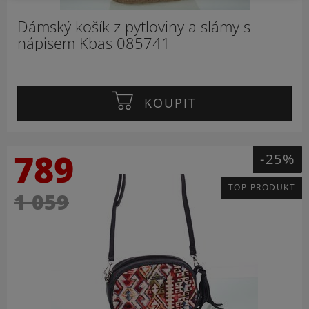
Dámský košík z pytloviny a slámy s
nápisem Kbas 085741
KOUPIT
789
-25%
TOP PRODUKT
1 059