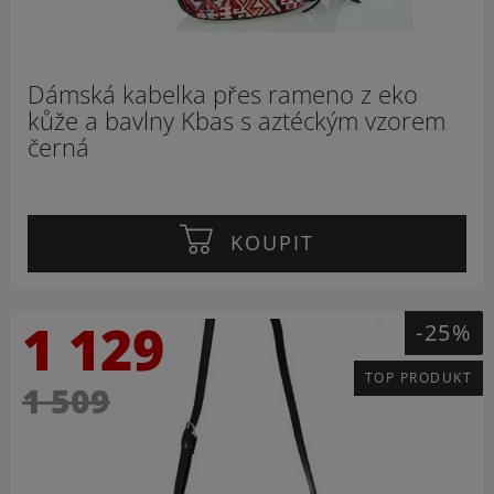
Dámská kabelka přes rameno z eko
kůže a bavlny Kbas s aztéckým vzorem
černá
KOUPIT
1 129
-25%
TOP PRODUKT
1 509