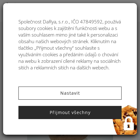
Togg
Společnost DaRya, s.r.o., IČO 47849592, používá
soubory cookies k zajištění funkčnosti webu a s
Pořadí
1
vaším souhlasem mimo jiné také k personalizaci
obsahu našich webových stránek. Kliknutím na
Filtre:
tlačítko „Přijmout všechny“ souhlasíte s
699
využíváním cookies a předáním údajů o chování
-50%
na webu k zobrazení cílené reklamy na sociálních
sítích a reklamních sítích na dalších webech.
TOP PRODUKT
1 399
Nastavit
Přijmout všechny