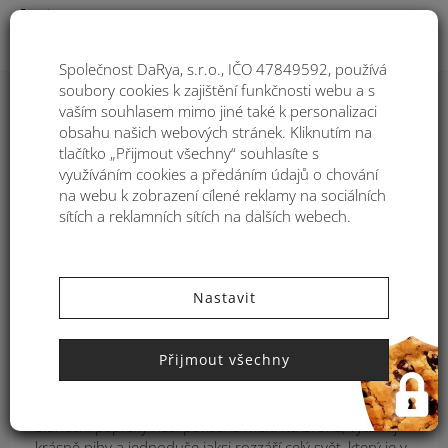
Togg
Společnost DaRya, s.r.o., IČO 47849592, používá
soubory cookies k zajištění funkčnosti webu a s
vaším souhlasem mimo jiné také k personalizaci
obsahu našich webových stránek. Kliknutím na
tlačítko „Přijmout všechny“ souhlasíte s
využíváním cookies a předáním údajů o chování
na webu k zobrazení cílené reklamy na sociálních
sítích a reklamních sítích na dalších webech.
Nastavit
,
KATEGORIE:
EXKLUSIVNÍ
NOVINKY
Stoprocentní ochrana před
Přijmout všechny
sluncem: jak na to?
Sluneční paprsky naši pokožku mění na bronz, vytahují
krásně pihy a jednoduše jaksi rozzáří celý svět, který je v