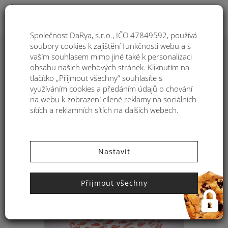
Togg
Společnost DaRya, s.r.o., IČO 47849592, používá
soubory cookies k zajištění funkčnosti webu a s
vaším souhlasem mimo jiné také k personalizaci
Dámská plátěná taška na pláž
obsahu našich webových stránek. Kliknutím na
Kbas s potiskem oranžová
tlačítko „Přijmout všechny“ souhlasíte s
112719TA
využíváním cookies a předáním údajů o chování
na webu k zobrazení cílené reklamy na sociálních
sítích a reklamních sítích na dalších webech.
Nastavit
Přijmout všechny