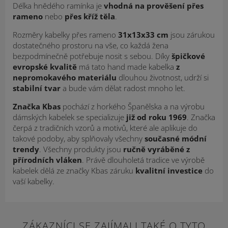
Délka hnědého ramínka je
vhodná na prověšení přes
rameno
nebo
přes kříž těla
.
Rozměry kabelky přes rameno
31x13x33 cm
jsou zárukou
dostatečného prostoru na vše, co každá žena
bezpodmínečně potřebuje nosit s sebou. Díky
špičkové
evropské kvalitě
má tato hand made kabelka
z
nepromokavého materiálu
dlouhou životnost, udrží si
stabilní tvar
a bude vám dělat radost mnoho let.
Značka Kbas
pochází z horkého Španělska a na výrobu
dámských kabelek se specializuje
již od roku 1969
. Značka
čerpá z tradičních vzorů a motivů, které ale aplikuje do
takové podoby, aby splňovaly všechny
současné módní
trendy
. Všechny produkty jsou
ručně vyráběné z
přírodních vláken
. Právě dlouholetá tradice ve výrobě
kabelek dělá ze značky Kbas záruku
kvalitní investice
do
vaší kabelky.
ZÁKAZNÍCI SE ZAJÍMALI TAKÉ O TYTO