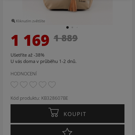
Kliknutím zvětšíte
1 169
1 889
Ušetříte až -38%
U vás doma v průběhu 1-2 dnů.
HODNOCENÍ
Kód produktu: KB328607BE
KOUPIT