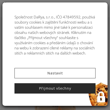
Togg
Společnost DaRya, s.r.o., IČO 47849592, používá
soubory cookies k zajištění funkčnosti webu a s
vaším souhlasem mimo jiné také k personalizaci
Kabelka přes rameno z
obsahu našich webových stránek. Kliknutím na
nepromokavého materiálu Kbas s
tlačítko „Přijmout všechny“ souhlasíte s
ozdobným zapínáním béžová
využíváním cookies a předáním údajů o chování
328607BE
na webu k zobrazení cílené reklamy na sociálních
sítích a reklamních sítích na dalších webech.
Nastavit
Přijmout všechny