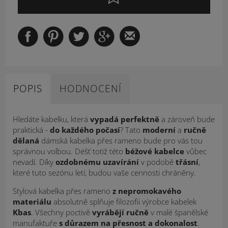
POPIS
HODNOCENÍ
Hledáte kabelku, která
vypadá perfektně
a zároveň bude
praktická -
do každého počasí
? Tato
moderní
a
ručně
dělaná
dámská kabelka přes rameno bude pro vás tou
správnou volbou. Déšť totiž této
béžové kabelce
vůbec
nevadí. Díky
ozdobnému uzavírání
v podobě
třásní
,
které tuto sezónu letí, budou vaše cennosti chráněny.
Stylová kabelka přes rameno
z nepromokavého
materiálu
absolutně splňuje filozofii výrobce kabelek
Kbas
. Všechny poctivě
vyrábějí ručně
v malé španělské
manufaktuře
s důrazem na přesnost a dokonalost
.