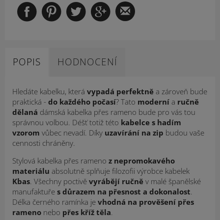
POPIS
HODNOCENÍ
Hledáte kabelku, která
vypadá perfektně
a zároveň bude
praktická -
do každého počasí
? Tato
moderní
a
ručně
dělaná
dámská kabelka přes rameno bude pro vás tou
správnou volbou. Déšť totiž této
kabelce s hadím
vzorom
vůbec nevadí. Díky
uzavírání na zip
budou vaše
cennosti chráněny.
Stylová kabelka přes rameno
z nepromokavého
materiálu
absolutně splňuje filozofii výrobce kabelek
Kbas
. Všechny poctivě
vyrábějí ručně
v malé španělské
manufaktuře
s důrazem na přesnost a dokonalost
.
Délka černého ramínka je
vhodná na prověšení přes
rameno
nebo
přes kříž těla
.