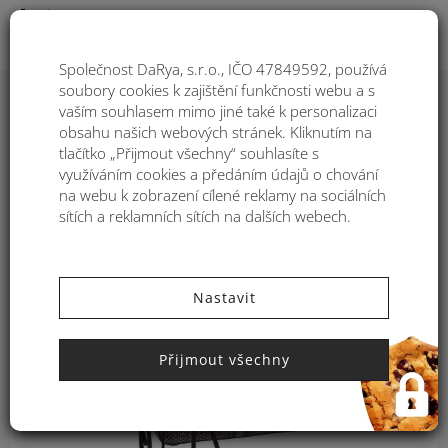
Togg
Společnost DaRya, s.r.o., IČO 47849592, používá
soubory cookies k zajištění funkčnosti webu a s
vaším souhlasem mimo jiné také k personalizaci
Kabelka přes rameno z eko kůže
obsahu našich webových stránek. Kliknutím na
Kbas s hadím vzorem
tlačítko „Přijmout všechny“ souhlasíte s
využíváním cookies a předáním údajů o chování
na webu k zobrazení cílené reklamy na sociálních
sítích a reklamních sítích na dalších webech.
Nastavit
Přijmout všechny