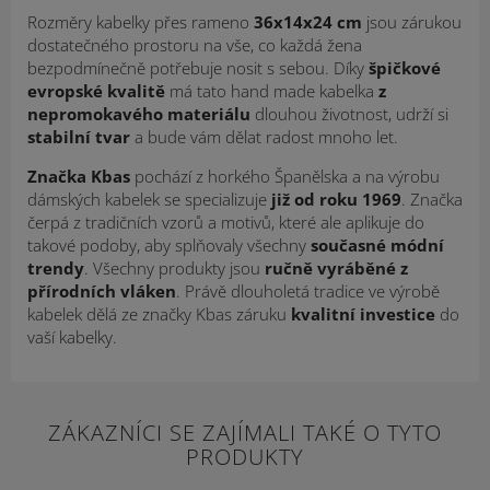
Rozměry kabelky přes rameno
36x14x24
cm
jsou zárukou
dostatečného prostoru na vše, co každá žena
bezpodmínečně potřebuje nosit s sebou. Díky
špičkové
evropské kvalitě
má tato hand made kabelka
z
nepromokavého materiálu
dlouhou životnost, udrží si
stabilní tvar
a bude vám dělat radost mnoho let.
Značka Kbas
pochází z horkého Španělska a na výrobu
dámských kabelek se specializuje
již od roku 1969
. Značka
čerpá z tradičních vzorů a motivů, které ale aplikuje do
takové podoby, aby splňovaly všechny
současné módní
trendy
. Všechny produkty jsou
ručně vyráběné z
přírodních vláken
. Právě dlouholetá tradice ve výrobě
kabelek dělá ze značky Kbas záruku
kvalitní investice
do
vaší kabelky.
ZÁKAZNÍCI SE ZAJÍMALI TAKÉ O TYTO
PRODUKTY